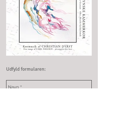
Udfyld formularen: