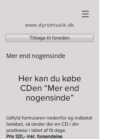
www.dyrstmusik.dk
Tilbage til forsiden
Mer end nogensinde
Her kan du købe
CDen
“Mer end
nogensinde”
Udfyld formularen nedenfor og indbetal
beløbet, så lander der en CD i din
postkasse i løbet af få dage.
Pris 120,- inkl. forsendelse